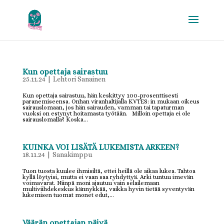
Kun opettaja sairastuu
25.11.24
|
Lehtori Sanainen
Kun opettaja sairastuu, hän keskittyy 100-prosenttisesti
paranemiseensa. Onhan viranhaltijalla KVTES: in mukaan oikeus
sairauslomaan, jos hän sairauden, vamman tai tapaturman
vuoksi on estynyt hoitamasta työtään. Milloin opettaja ei ole
sairauslomalla? Koska...
KUINKA VOI LISÄTÄ LUKEMISTA ARKEEN?
18.11.24
|
Sanakimppu
Tuon tuosta kuulee ihmisiltä, ettei heillä ole aikaa lukea. Tahtoa
kyllä löytyisi, mutta ei vaan saa ryhdyttyä. Arki tuntuu imevän
voimavarat. Niinpä moni ajautuu vain selailemaan
multiviihdekeskus kännykkää, vaikka hyvin tietää syventyvän
lukemisen tuomat monet edut,...
Väärän opettajan päivä