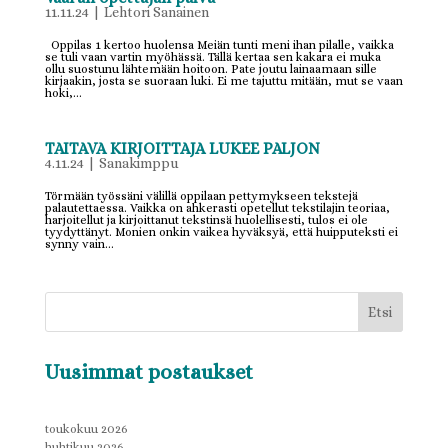
11.11.24
|
Lehtori Sanainen
Oppilas 1 kertoo huolensa Meiän tunti meni ihan pilalle, vaikka
se tuli vaan vartin myöhässä. Tällä kertaa sen kakara ei muka
ollu suostunu lähtemään hoitoon. Pate joutu lainaamaan sille
kirjaakin, josta se suoraan luki. Ei me tajuttu mitään, mut se vaan
hoki,...
TAITAVA KIRJOITTAJA LUKEE PALJON
4.11.24
|
Sanakimppu
Törmään työssäni välillä oppilaan pettymykseen tekstejä
palautettaessa. Vaikka on ahkerasti opetellut tekstilajin teoriaa,
harjoitellut ja kirjoittanut tekstinsä huolellisesti, tulos ei ole
tyydyttänyt. Monien onkin vaikea hyväksyä, että huipputeksti ei
synny vain...
Etsi
Uusimmat postaukset
toukokuu 2026
huhtikuu 2026