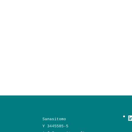
L
Sanasitomo
Y 3445585-5