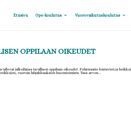
Etusivu
Ope-koulutus
Vuorovaikutuskoulutus
LISEN OPPILAAN OIKEUDET
a tallovat jalkoihinsa tavallisen oppilaan oikeudet. Polarisaatio loistavien ja heikko
 heikkojen, vuoroin lahjakkuuksien huomioimista. Tasa-arvon...