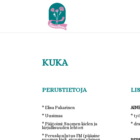
KUKA
PERUSTIETOJA
LI
* Elisa Pakarinen
AIN
* Uusimaa
* ty
* Päätoimi: Suomen kielen ja
* dr
kirjallisuuden lehtori
* Peruskoulutus FM (pääaine
suomen kieli, sivuaine yleinen
PER