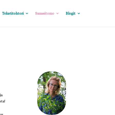
Tekstitohtori
Sanasitomo
Blogit
ja
ta!
en