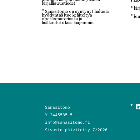
kirjallisuustiede)
* ki
* Sanasitomo on syntynyt halusta
hyödyntää itse kehiteltyä
* jou
opetusmateriaalia ja
lisäkoulutuksia laajemmin.
L
Sanasitomo
Y 3445585-5
info@sanasitomo.fi
Sivusto päivitetty 7/2026