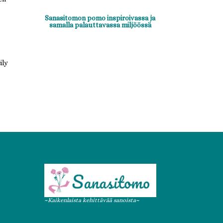
Sanasitomon pomo inspiroivassa ja
samalla palauttavassa miljöössä
ily
~Kaikenlaista kehittävää sanoista~