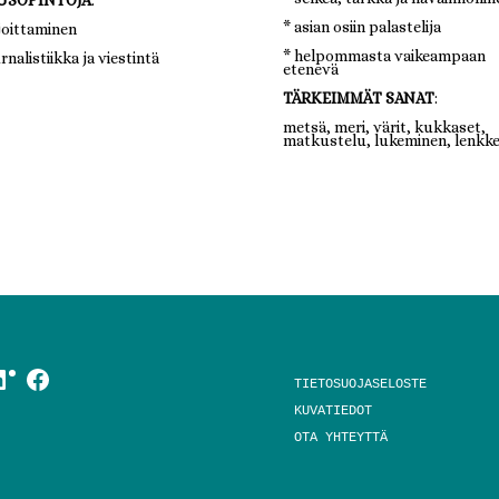
* asian osiin palastelija
rjoittaminen
* helpommasta vaikeampaan
rnalistiikka ja viestintä
etenevä
TÄRKEIMMÄT SANAT
:
metsä, meri, värit, kukkaset,
matkustelu, lukeminen, lenkke
inkedIn
Facebook
TIETOSUOJASELOSTE
KUVATIEDOT
OTA YHTEYTTÄ