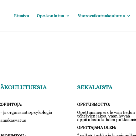
Etusivu
Ope-koulutus
Vuorovaikutuskoulutus
SÄKOULUTUKSIA
SEKALAISTA
EOPINTOJA
:
OPETUSMOTTO:
ö- ja organisaatiopsykologia
Opettaminen ei ole vain tiedon 
tehtävien jakoa, vaan hyvää
oppitulosta kohden pukkaamis
aamakasvatus
OPETTAJANA OLEN:
* selkeä, tarkka ja havainnollin
USOPINTOJA
: