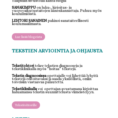
Ylläpidän sivustolla kahta blogia:
SANAKIMPPU
on luku-, kirjoitus- ja
vuorovaikutustaitojen äänenkannattaja. Puhuu myös
kouluilmiöistä.
LEHTORI SANAINEN
pakinoi sanataiteellisesti
koulumaailmasta.
Lue lisää blogeista
TEKSTIEN ARVIOINTIA JA OHJAUSTA
Tekstitohtori
tekee tekstien diagnooseja ja
tekstiklinikalla myös ”hoitaa” tekstejä.
Tekstin diagnoosissa
opettajalle voi lähettää lyhyitä
tekstejä editoitavaksi ja saada yksilöllistä, omiin
toiveisiin vastaavaa palautetta.
Tekstiklinikalla
voi opettajan avustamana kirjoittaa
haluamansa tekstin suunnittelusta viimeistelyyn.
Tekstitohtorille