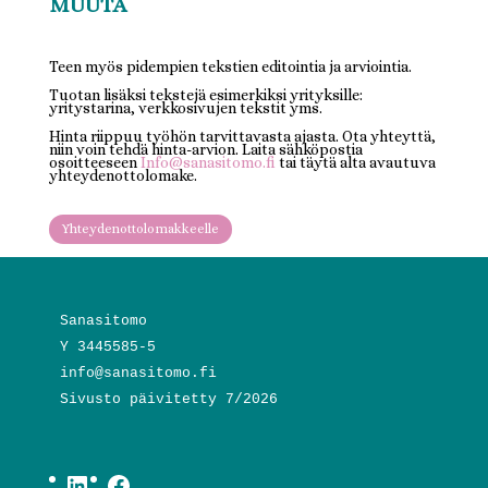
MUUTA
Teen myös pidempien tekstien editointia ja arviointia.
Tuotan lisäksi tekstejä esimerkiksi yrityksille:
yritystarina, verkkosivujen tekstit yms.
Hinta riippuu työhön tarvittavasta ajasta. Ota yhteyttä,
niin voin tehdä hinta-arvion. Laita sähköpostia
osoitteeseen
Info@sanasitomo.fi
tai täytä alta avautuva
yhteydenottolomake.
Yhteydenottolomakkeelle
Sanasitomo
Y 3445585-5
info@sanasitomo.fi
Sivusto päivitetty 7/2026
LinkedIn
Facebook