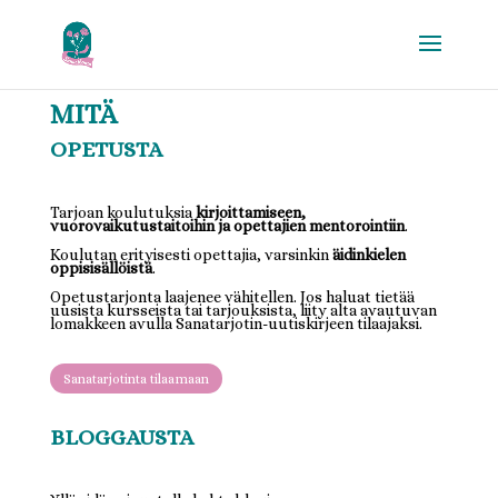
MITÄ
OPETUSTA
Tarjoan koulutuksia
kirjoittamiseen,
vuorovaikutustaitoihin ja opettajien mentorointiin
.
Koulutan erityisesti opettajia, varsinkin
äidinkielen
oppisisällöistä
.
Opetustarjonta laajenee vähitellen. Jos haluat tietää
uusista kursseista tai tarjouksista, liity alta avautuvan
lomakkeen avulla Sanatarjotin-uutiskirjeen tilaajaksi.
Sanatarjotinta tilaamaan
BLOGGAUSTA