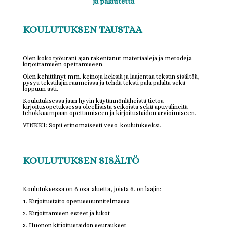
ja palautetta
KOULUTUKSEN TAUSTAA
Olen koko työurani ajan rakentanut materiaaleja ja metodeja
kirjoittamisen opettamiseen.
Olen kehittänyt mm. keinoja keksiä ja laajentaa tekstin sisältöä,
pysyä tekstilajin raameissa ja tehdä teksti pala palalta sekä
loppuun asti.
Koulutuksessa jaan hyvin käytännönläheistä tietoa
kirjoitusopetuksessa oleellisista seikoista sekä apuvälineitä
tehokkaampaan opettamiseen ja kirjoitustaidon arvioimiseen.
VINKKI: Sopii erinomaisesti veso-koulutukseksi.
KOULUTUKSEN SISÄLTÖ
Koulutuksessa on 6 osa-aluetta, joista 6. on laajin:
1. Kirjoitustaito opetussuunnitelmassa
2. Kirjoittamisen esteet ja lukot
3. Huonon kirjoitustaidon seuraukset