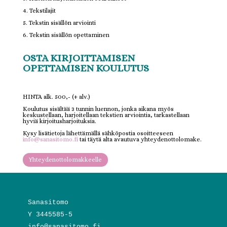
4. Tekstilajit
5. Tekstin sisällön arviointi
6. Tekstin sisällön opettaminen
OSTA KIRJOITTAMISEN
OPETTAMISEN KOULUTUS
HINTA alk. 500,- (+ alv.)
Koulutus sisältää 3 tunnin luennon, jonka aikana myös
keskustellaan, harjoitellaan tekstien arviointia, tarkastellaan
hyviä kirjoitusharjoituksia.
Kysy lisätietoja lähettämällä sähköpostia osoitteeseen
info@sanasitomo.fi
tai täytä alta avautuva yhteydenottolomake.
Yhteydenottolomakkeelle
Sanasitomo
Y 3445585-5
info@sanasitomo.fi