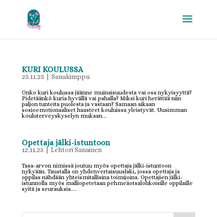
KURI KOULUSSA
25.11.25
|
Sanakimppu
Onko kuri koulussa jäänne muinaisuudesta vai osa nykyisyyttä?
Pidetäänkö kuria hyvällä vai pahalla? Miksi kuri herättää niin
paljon tunteita puolesta ja vastaan? Samaan aikaan
sosioemotionaaliset haasteet kouluissa yleistyvät. Uusimman
kouluterveyskyselyn mukaan...
Opettaja jälki-istuntoon
12.11.25
|
Lehtori Sanainen
Tasa-arvon nimissä joutuu myös opettaja jälki-istuntoon
nykyään. Taustalla on yhdenvertaisuuslaki, jossa opettaja ja
oppilas nähdään yhteismitallisina toimijoina. Opettajien jälki-
istunnolla myös malliopetetaan pehmeäotsalohkoisille oppilaille
syitä ja seurauksia....