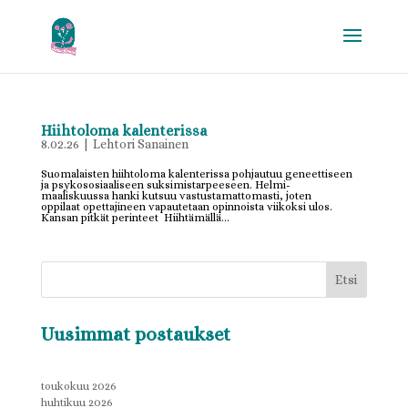
Hiihtoloma kalenterissa
8.02.26
|
Lehtori Sanainen
Suomalaisten hiihtoloma kalenterissa pohjautuu geneettiseen
ja psykososiaaliseen suksimistarpeeseen. Helmi-
maaliskuussa hanki kutsuu vastustamattomasti, joten
oppilaat opettajineen vapautetaan opinnoista viikoksi ulos.
Kansan pitkät perinteet Hiihtämällä...
Etsi
Uusimmat postaukset
toukokuu 2026
huhtikuu 2026