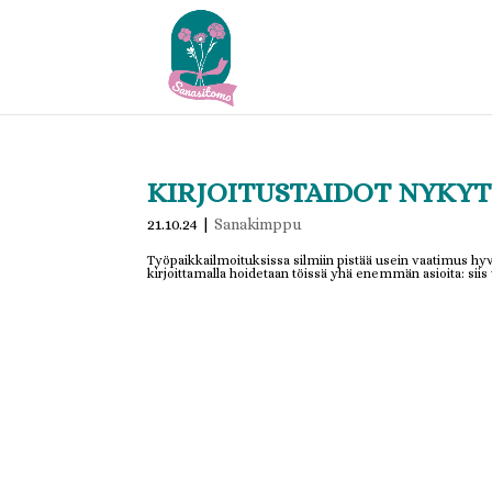
KIRJOITUSTAIDOT NYKY
21.10.24
|
Sanakimppu
Työpaikkailmoituksissa silmiin pistää usein vaatimus hyv
kirjoittamalla hoidetaan töissä yhä enemmän asioita: siis v