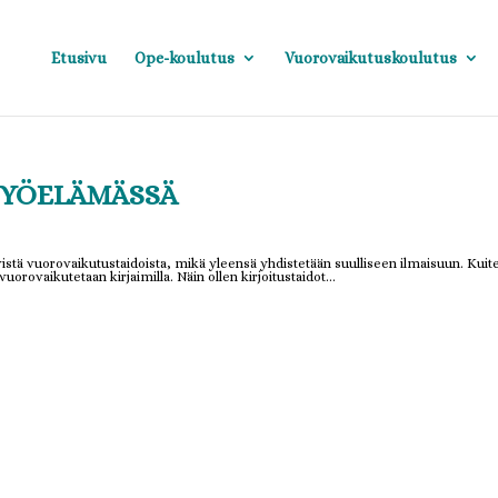
Etusivu
Ope-koulutus
Vuorovaikutuskoulutus
TYÖELÄMÄSSÄ
istä vuorovaikutustaidoista, mikä yleensä yhdistetään suulliseen ilmaisuun. Kuit
uorovaikutetaan kirjaimilla. Näin ollen kirjoitustaidot...