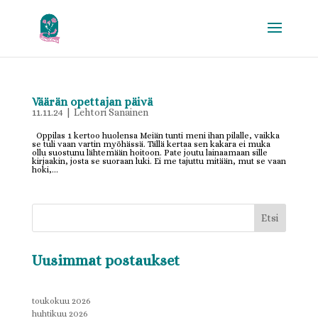
Väärän opettajan päivä
11.11.24
|
Lehtori Sanainen
Oppilas 1 kertoo huolensa Meiän tunti meni ihan pilalle, vaikka
se tuli vaan vartin myöhässä. Tällä kertaa sen kakara ei muka
ollu suostunu lähtemään hoitoon. Pate joutu lainaamaan sille
kirjaakin, josta se suoraan luki. Ei me tajuttu mitään, mut se vaan
hoki,...
Etsi
Uusimmat postaukset
toukokuu 2026
huhtikuu 2026