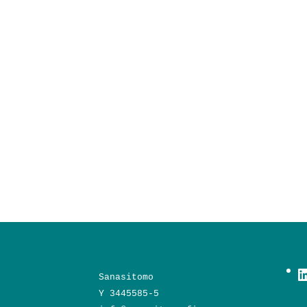
L
Sanasitomo
Y 3445585-5