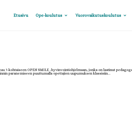
Etusivu
Ope-koulutus
Vuorovaikutuskoulutus
utuu 7-kohtaiseen OPEN SMILE -hyvinvointiohjelmaan, jonka on laatinut pedagog
voinnin paranemiseen puuttumalla opettajien uupumuksen klassisiin...